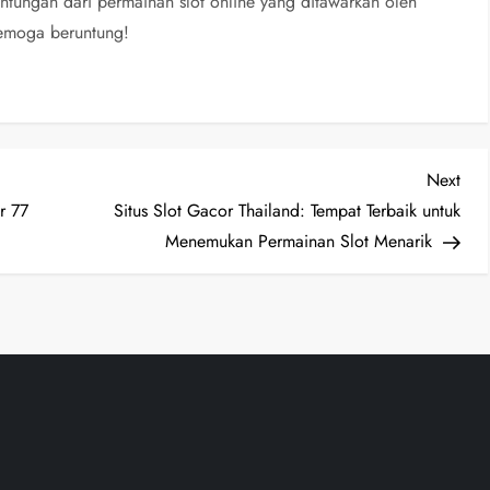
tungan dari permainan slot online yang ditawarkan oleh
semoga beruntung!
Nex
Next
Post
r 77
Situs Slot Gacor Thailand: Tempat Terbaik untuk
Menemukan Permainan Slot Menarik