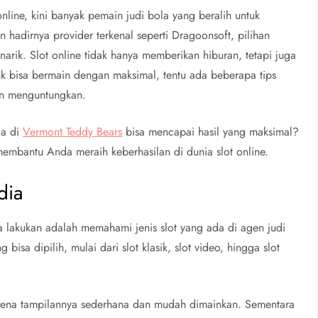
line, kini banyak pemain judi bola yang beralih untuk
 hadirnya provider terkenal seperti Dragoonsoft, pilihan
ik. Slot online tidak hanya memberikan hiburan, tetapi juga
k bisa bermain dengan maksimal, tentu ada beberapa tips
in menguntungkan.
da di
Vermont Teddy Bears
bisa mencapai hasil yang maksimal?
membantu Anda meraih keberhasilan di dunia slot online.
dia
 lakukan adalah memahami jenis slot yang ada di agen judi
 bisa dipilih, mulai dari slot klasik, slot video, hingga slot
karena tampilannya sederhana dan mudah dimainkan. Sementara