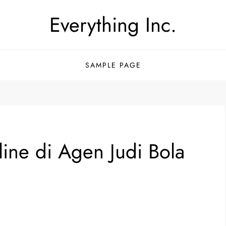
Everything Inc.
SAMPLE PAGE
line di Agen Judi Bola