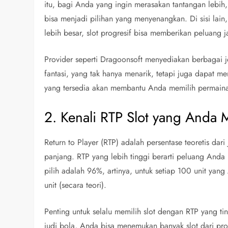
itu, bagi Anda yang ingin merasakan tantangan lebih,
bisa menjadi pilihan yang menyenangkan. Di sisi lai
lebih besar, slot progresif bisa memberikan peluang
Provider seperti Dragoonsoft menyediakan berbagai j
fantasi, yang tak hanya menarik, tetapi juga dapat 
yang tersedia akan membantu Anda memilih permaina
2. Kenali RTP Slot yang Anda 
Return to Player (RTP) adalah persentase teoretis da
panjang. RTP yang lebih tinggi berarti peluang Anda 
pilih adalah 96%, artinya, untuk setiap 100 unit ya
unit (secara teori).
Penting untuk selalu memilih slot dengan RTP yang t
judi bola, Anda bisa menemukan banyak slot dari pro