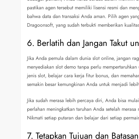
pastikan agen tersebut memiliki lisensi resmi dan me
bahwa data dan transaksi Anda aman. Pilih agen yang
Dragoonsoft, yang sudah terbukti memberikan kualita
6. Berlatih dan Jangan Takut 
Jika Anda pemula dalam dunia slot online, jangan rag
menyediakan slot demo tanpa perlu mempertaruhkan u
jenis slot, belajar cara kerja fitur bonus, dan mema
semakin besar kemungkinan Anda untuk menjadi lebi
Jika sudah merasa lebih percaya diri, Anda bisa mula
perlahan meningkatkan taruhan Anda setelah merasa 
Nikmati setiap putaran dan belajar dari setiap permai
7. Tetapkan Tujuan dan Batasan