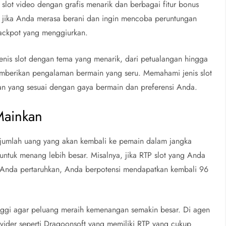
 slot video dengan grafis menarik dan berbagai fitur bonus
n, jika Anda merasa berani dan ingin mencoba peruntungan
 jackpot yang menggiurkan.
enis slot dengan tema yang menarik, dari petualangan hingga
memberikan pengalaman bermain yang seru. Memahami jenis slot
n yang sesuai dengan gaya bermain dan preferensi Anda.
Mainkan
ri jumlah uang yang akan kembali ke pemain dalam jangka
untuk menang lebih besar. Misalnya, jika RTP slot yang Anda
ng Anda pertaruhkan, Anda berpotensi mendapatkan kembali 96
inggi agar peluang meraih kemenangan semakin besar. Di agen
vider seperti Dragoonsoft yang memiliki RTP yang cukup