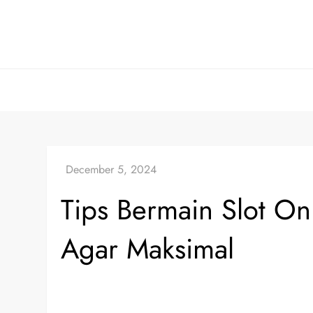
Skip
to
content
Tips Bermain Slot On
Agar Maksimal