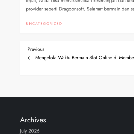
tepat, Anda bisa memaksimalkan kesenangan dan keun
provider seperti Dragoonsoft. Selamat bermain dan 
UNCATEGORIZED
P
Previous
Previous
Post
Mengelola Waktu Bermain Slot Online di Membe
o
s
t
n
Archives
a
July 2026