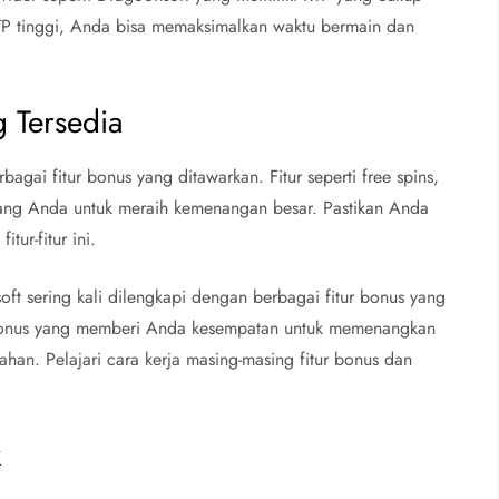
P tinggi, Anda bisa memaksimalkan waktu bermain dan
g Tersedia
rbagai fitur bonus yang ditawarkan. Fitur seperti free spins,
luang Anda untuk meraih kemenangan besar. Pastikan Anda
ur-fitur ini.
soft sering kali dilengkapi dengan berbagai fitur bonus yang
 bonus yang memberi Anda kesempatan untuk memenangkan
han. Pelajari cara kerja masing-masing fitur bonus dan
k