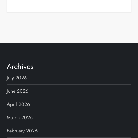
Archives
July 2026
June 2026
April 2026
March 2026
February 2026