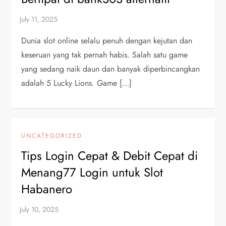
Dunia slot online selalu penuh dengan kejutan dan
keseruan yang tak pernah habis. Salah satu game
yang sedang naik daun dan banyak diperbincangkan
adalah 5 Lucky Lions. Game […]
UNCATEGORIZED
Tips Login Cepat & Debit Cepat di
Menang77 Login untuk Slot
Habanero