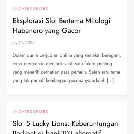
UNCATEGORIZED
Eksplorasi Slot Bertema Mitologi
Habanero yang Gacor
Dalam dunia perjudian online yang semakin beragam,
tema permainan menjadi salah satu faktor penting
yang menarik perhatian para pemain. Salah satu tema
yang tak pernah kehilangan pesonanya adalah […]
UNCATEGORIZED
Slot 5 Lucky Lions: Keberuntungan
Berlipat di bank303 alternatif