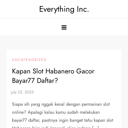
Skip
Everything Inc.
to
content
UNCATEGORIZED
Kapan Slot Habanero Gacor
Bayar77 Daftar?
Siapa sih yang nggak kenal dengan permainan slot
online? Apalagi kalau kamu sudah melakukan
bayar77 daftar, pastinya ingin banget tahu kapan slot