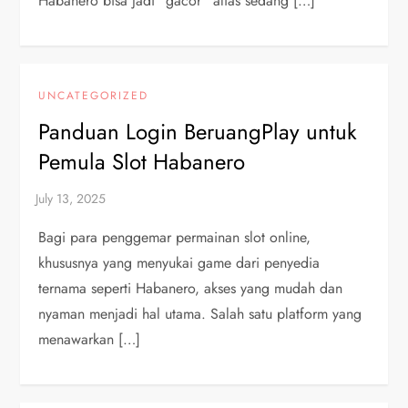
Habanero bisa jadi “gacor” alias sedang […]
UNCATEGORIZED
Panduan Login BeruangPlay untuk
Pemula Slot Habanero
Bagi para penggemar permainan slot online,
khususnya yang menyukai game dari penyedia
ternama seperti Habanero, akses yang mudah dan
nyaman menjadi hal utama. Salah satu platform yang
menawarkan […]