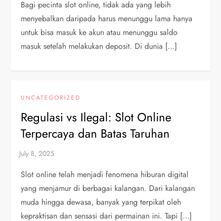
Bagi pecinta slot online, tidak ada yang lebih
menyebalkan daripada harus menunggu lama hanya
untuk bisa masuk ke akun atau menunggu saldo
masuk setelah melakukan deposit. Di dunia […]
UNCATEGORIZED
Regulasi vs Ilegal: Slot Online
Terpercaya dan Batas Taruhan
Slot online telah menjadi fenomena hiburan digital
yang menjamur di berbagai kalangan. Dari kalangan
muda hingga dewasa, banyak yang terpikat oleh
kepraktisan dan sensasi dari permainan ini. Tapi […]