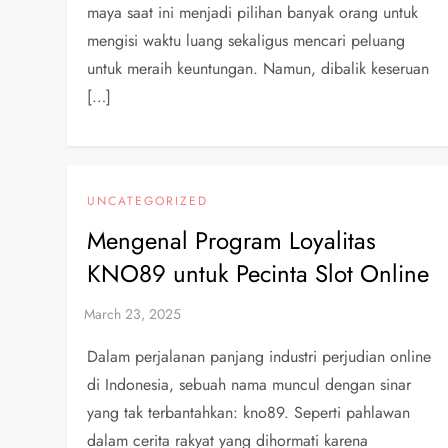
maya saat ini menjadi pilihan banyak orang untuk
mengisi waktu luang sekaligus mencari peluang
untuk meraih keuntungan. Namun, dibalik keseruan
[…]
UNCATEGORIZED
Mengenal Program Loyalitas
KNO89 untuk Pecinta Slot Online
Dalam perjalanan panjang industri perjudian online
di Indonesia, sebuah nama muncul dengan sinar
yang tak terbantahkan: kno89. Seperti pahlawan
dalam cerita rakyat yang dihormati karena