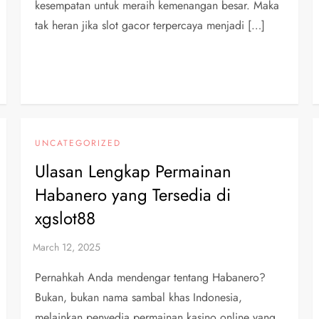
kesempatan untuk meraih kemenangan besar. Maka
tak heran jika slot gacor terpercaya menjadi […]
UNCATEGORIZED
Ulasan Lengkap Permainan
Habanero yang Tersedia di
xgslot88
Pernahkah Anda mendengar tentang Habanero?
Bukan, bukan nama sambal khas Indonesia,
melainkan penyedia permainan kasino online yang