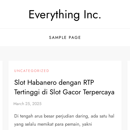
Everything Inc.
SAMPLE PAGE
UNCATEGORIZED
Slot Habanero dengan RTP
Tertinggi di Slot Gacor Terpercaya
Di tengah arus besar perjudian daring, ada satu hal
yang selalu memikat para pemain, yakni