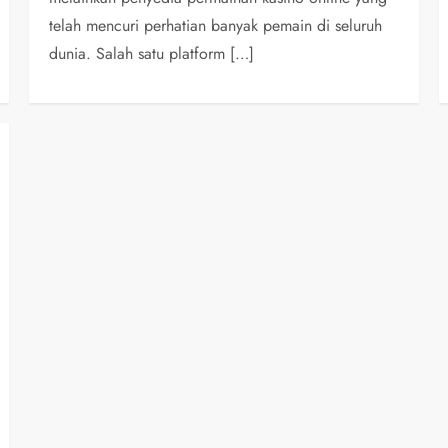
telah mencuri perhatian banyak pemain di seluruh
dunia. Salah satu platform […]