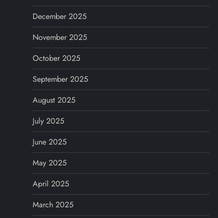
December 2025
November 2025
October 2025
September 2025
August 2025
July 2025
June 2025
May 2025
April 2025
March 2025