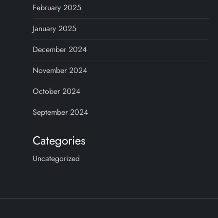
February 2025
January 2025
December 2024
November 2024
October 2024
September 2024
Categories
Uncategorized