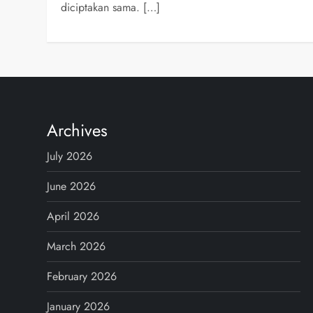
diciptakan sama. […]
Archives
July 2026
June 2026
April 2026
March 2026
February 2026
January 2026