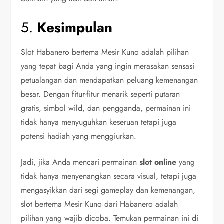
5.
Kesimpulan
Slot Habanero bertema Mesir Kuno adalah pilihan
yang tepat bagi Anda yang ingin merasakan sensasi
petualangan dan mendapatkan peluang kemenangan
besar. Dengan fitur-fitur menarik seperti putaran
gratis, simbol wild, dan pengganda, permainan ini
tidak hanya menyuguhkan keseruan tetapi juga
potensi hadiah yang menggiurkan.
Jadi, jika Anda mencari permainan
slot online
yang
tidak hanya menyenangkan secara visual, tetapi juga
mengasyikkan dari segi gameplay dan kemenangan,
slot bertema Mesir Kuno dari Habanero adalah
pilihan yang wajib dicoba. Temukan permainan ini di