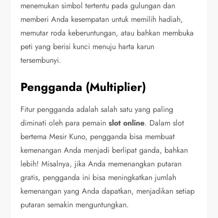
menemukan simbol tertentu pada gulungan dan
memberi Anda kesempatan untuk memilih hadiah,
memutar roda keberuntungan, atau bahkan membuka
peti yang berisi kunci menuju harta karun
tersembunyi.
Pengganda (Multiplier)
Fitur pengganda adalah salah satu yang paling
diminati oleh para pemain
slot online
. Dalam slot
bertema Mesir Kuno, pengganda bisa membuat
kemenangan Anda menjadi berlipat ganda, bahkan
lebih! Misalnya, jika Anda memenangkan putaran
gratis, pengganda ini bisa meningkatkan jumlah
kemenangan yang Anda dapatkan, menjadikan setiap
putaran semakin menguntungkan.