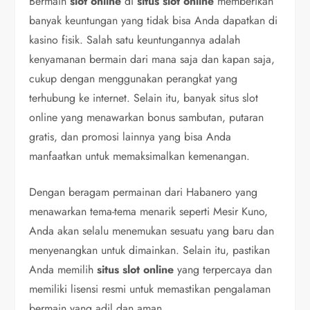
Bermain
slot online
di
situs slot online
memberikan
banyak keuntungan yang tidak bisa Anda dapatkan di
kasino fisik. Salah satu keuntungannya adalah
kenyamanan bermain dari mana saja dan kapan saja,
cukup dengan menggunakan perangkat yang
terhubung ke internet. Selain itu, banyak situs slot
online yang menawarkan bonus sambutan, putaran
gratis, dan promosi lainnya yang bisa Anda
manfaatkan untuk memaksimalkan kemenangan.
Dengan beragam permainan dari Habanero yang
menawarkan tema-tema menarik seperti Mesir Kuno,
Anda akan selalu menemukan sesuatu yang baru dan
menyenangkan untuk dimainkan. Selain itu, pastikan
Anda memilih
situs slot online
yang terpercaya dan
memiliki lisensi resmi untuk memastikan pengalaman
bermain yang adil dan aman.