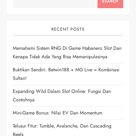
SEARCH
v
i
RECENT POSTS
g
Memahami Sistem RNG Di Game Habanero Slot Dan
a
Kenapa Tidak Ada Yang Bisa Memanipulasinya
t
Buktikan Sendiri: Betwin188 + MG Live = Kombinasi
i
Sultan!
Expanding Wild Dalam Slot Online: Fungsi Dan
o
Contohnya
n
Mini-Game Bonus: Nilai EV Dan Momentum
Telusur Fitur: Tumble, Avalanche, Dan Cascading
Reels