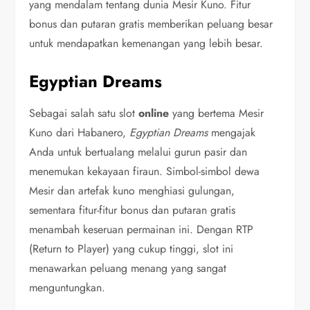
yang mendalam tentang dunia Mesir Kuno. Fitur
bonus dan putaran gratis memberikan peluang besar
untuk mendapatkan kemenangan yang lebih besar.
Egyptian Dreams
Sebagai salah satu slot
online
yang bertema Mesir
Kuno dari Habanero,
Egyptian Dreams
mengajak
Anda untuk bertualang melalui gurun pasir dan
menemukan kekayaan firaun. Simbol-simbol dewa
Mesir dan artefak kuno menghiasi gulungan,
sementara fitur-fitur bonus dan putaran gratis
menambah keseruan permainan ini. Dengan RTP
(Return to Player) yang cukup tinggi, slot ini
menawarkan peluang menang yang sangat
menguntungkan.