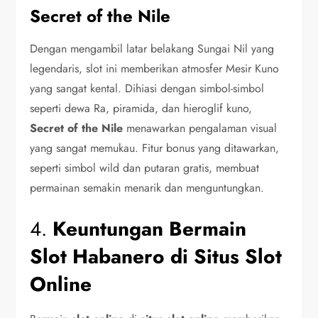
Secret of the Nile
Dengan mengambil latar belakang Sungai Nil yang
legendaris, slot ini memberikan atmosfer Mesir Kuno
yang sangat kental. Dihiasi dengan simbol-simbol
seperti dewa Ra, piramida, dan hieroglif kuno,
Secret of the Nile
menawarkan pengalaman visual
yang sangat memukau. Fitur bonus yang ditawarkan,
seperti simbol wild dan putaran gratis, membuat
permainan semakin menarik dan menguntungkan.
4.
Keuntungan Bermain
Slot Habanero di Situs Slot
Online