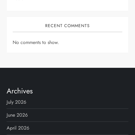
RECENT COMMENTS
No comments to show.
Archives
July 2026
June 2026
April 2026