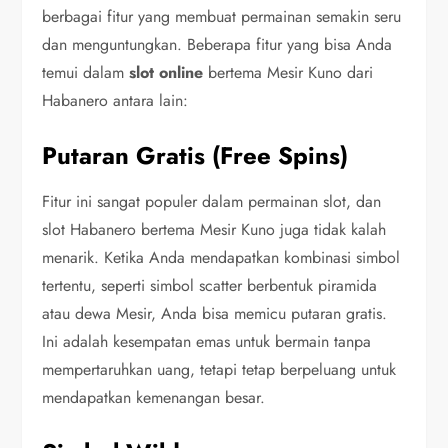
berbagai fitur yang membuat permainan semakin seru
dan menguntungkan. Beberapa fitur yang bisa Anda
temui dalam
slot online
bertema Mesir Kuno dari
Habanero antara lain:
Putaran Gratis (Free Spins)
Fitur ini sangat populer dalam permainan slot, dan
slot Habanero bertema Mesir Kuno juga tidak kalah
menarik. Ketika Anda mendapatkan kombinasi simbol
tertentu, seperti simbol scatter berbentuk piramida
atau dewa Mesir, Anda bisa memicu putaran gratis.
Ini adalah kesempatan emas untuk bermain tanpa
mempertaruhkan uang, tetapi tetap berpeluang untuk
mendapatkan kemenangan besar.