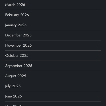
March 2026
February 2026
January 2026
December 2025
November 2025
October 2025
September 2025
August 2025
July 2025
June 2025