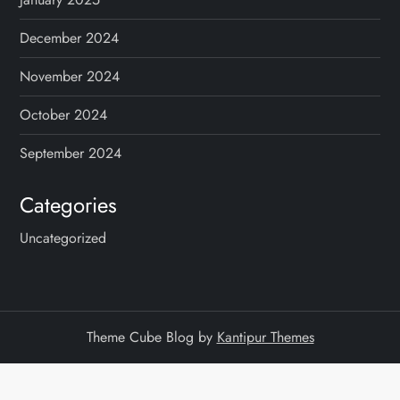
December 2024
November 2024
October 2024
September 2024
Categories
Uncategorized
Theme Cube Blog by
Kantipur Themes