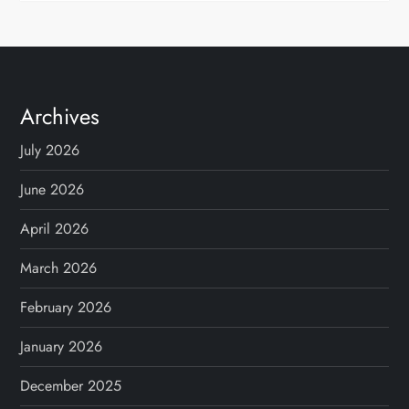
Archives
July 2026
June 2026
April 2026
March 2026
February 2026
January 2026
December 2025