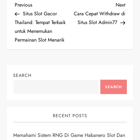
P
Previous
Next
Previous
Next
Post
Post
Situs Slot Gacor
Cara Cepat Withdraw di
o
Thailand: Tempat Terbaik
Situs Slot Admin77
untuk Menemukan
s
Permainan Slot Menarik
t
n
SEARCH
a
SEARCH
v
i
RECENT POSTS
g
Memahami Sistem RNG Di Game Habanero Slot Dan
a