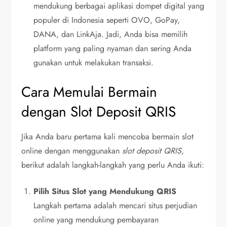
mendukung berbagai aplikasi dompet digital yang
populer di Indonesia seperti OVO, GoPay,
DANA, dan LinkAja. Jadi, Anda bisa memilih
platform yang paling nyaman dan sering Anda
gunakan untuk melakukan transaksi.
Cara Memulai Bermain
dengan Slot Deposit QRIS
Jika Anda baru pertama kali mencoba bermain slot
online dengan menggunakan
slot deposit QRIS
,
berikut adalah langkah-langkah yang perlu Anda ikuti:
Pilih Situs Slot yang Mendukung QRIS
Langkah pertama adalah mencari situs perjudian
online yang mendukung pembayaran