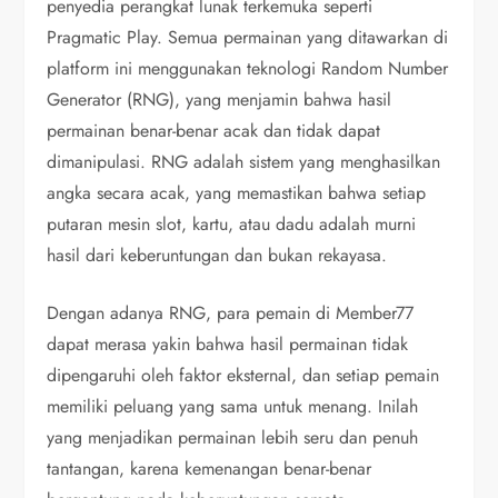
penyedia perangkat lunak terkemuka seperti
Pragmatic Play. Semua permainan yang ditawarkan di
platform ini menggunakan teknologi Random Number
Generator (RNG), yang menjamin bahwa hasil
permainan benar-benar acak dan tidak dapat
dimanipulasi. RNG adalah sistem yang menghasilkan
angka secara acak, yang memastikan bahwa setiap
putaran mesin slot, kartu, atau dadu adalah murni
hasil dari keberuntungan dan bukan rekayasa.
Dengan adanya RNG, para pemain di Member77
dapat merasa yakin bahwa hasil permainan tidak
dipengaruhi oleh faktor eksternal, dan setiap pemain
memiliki peluang yang sama untuk menang. Inilah
yang menjadikan permainan lebih seru dan penuh
tantangan, karena kemenangan benar-benar