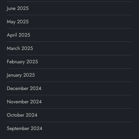
June 2025
May 2025
April 2025
March 2025
February 2025
January 2025
December 2024
November 2024
October 2024
September 2024