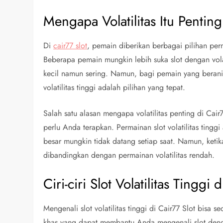
Mengapa Volatilitas Itu Penting
Di
cair77 slot
, pemain diberikan berbagai pilihan per
Beberapa pemain mungkin lebih suka slot dengan vol
kecil namun sering. Namun, bagi pemain yang berani 
volatilitas tinggi adalah pilihan yang tepat.
Salah satu alasan mengapa volatilitas penting di Cair
perlu Anda terapkan. Permainan slot volatilitas ting
besar mungkin tidak datang setiap saat. Namun, keti
dibandingkan dengan permainan volatilitas rendah.
Ciri-ciri Slot Volatilitas Tinggi 
Mengenali slot volatilitas tinggi di Cair77 Slot bisa 
khas yang dapat membantu Anda mengenali slot dengan