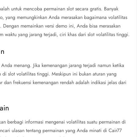
lah untuk mencoba permainan slot secara gratis. Banyak
mo, yang memungkinkan Anda merasakan bagaimana volatilitas
. Dengan memainkan versi demo ini, Anda bisa merasakan
ktu yang jarang terjadi, ciri khas dari slot volatilitas tinggi.
an
g Anda menang. Jika kemenangan jarang terjadi namun ketika
slot volatilitas tinggi. Meskipun ini bukan aturan yang
 dan frekuensi kemenangan rendah adalah indikasi jelas dari
ain
an berbagi informasi mengenai volatilitas suatu permainan di
ncari ulasan tentang permainan yang Anda minati di Cair77