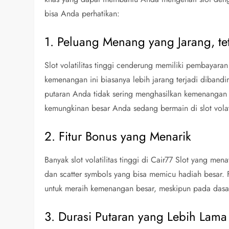
bisa Anda perhatikan:
1. Peluang Menang yang Jarang, te
Slot volatilitas tinggi cenderung memiliki pembayara
kemenangan ini biasanya lebih jarang terjadi dibandin
putaran Anda tidak sering menghasilkan kemenangan
kemungkinan besar Anda sedang bermain di slot volatil
2. Fitur Bonus yang Menarik
Banyak slot volatilitas tinggi di Cair77 Slot yang men
dan scatter symbols yang bisa memicu hadiah besar. Fi
untuk meraih kemenangan besar, meskipun pada dasarn
3. Durasi Putaran yang Lebih Lama