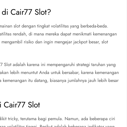
 di Cair77 Slot?
mainan slot dengan tingkat volatilitas yang berbeda-beda.
atilitas rendah, di mana mereka dapat menikmati kemenangan
mengambil risiko dan ingin mengejar jackpot besar, slot
77 Slot adalah karena ini mempengaruhi strategi taruhan yang
gi akan lebih menuntut Anda untuk bersabar, karena kemenangan
ka kemenangan itu datang, biasanya jumlahnya jauh lebih besar
di Cair77 Slot
sedikit tricky, terutama bagi pemula. Namun, ada beberapa ciri
 volatilitas tinggi. Berikut adalah beberapa indikator yang