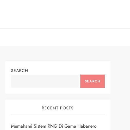
SEARCH
SEARCH
RECENT POSTS
Memahami Sistem RNG Di Game Habanero