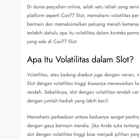
Di dunia perjudian online, salah satu istilah yang seri
platform seperti Cair77 Slot, memahami volatilitas 
bermain dan memaksimalkan peluang meraih kemenang
terlebih dahulu apa itu volatilitas dalam konteks perm
yang ada di Cair77 Slot.
Apa Itu Volatilitas dalam Slot?
Volatilitas, atau kadang disebut juga dengan varian, 
Slot dengan volatilitas tinggi biasanya menawarkan 
rendah. Sebaliknya, slot dengan volatilitas rendah 
dengan jumlah hadiah yang lebih kecil.
Memahami perbedaan antara keduanya sangat penting
dengan gaya bermain mereka. Jika Anda suka tantang
slot dengan volatilitas tinggi bisa menjadi pilihan ya